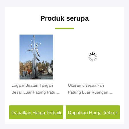
Produk serupa
ar
Logam Buatan Tangan
Ukuran disesuaikan
Ta
Besar Luar Patung Patung
Patung Luar Ruangan
Ab
Stainless Steel Dekorasi
Besar / Cermin Stainless
St
Plaza
Steel Patung Abstrak
aik
Dapatkan Harga Terbaik
Dapatkan Harga Terbaik
Da