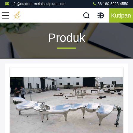
info@outdoor-metalsculpture.com
86-180-5923-4550
Kutipan
Produk