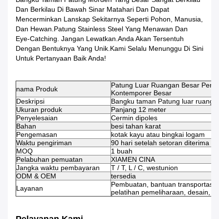
Dan Berkilau Di Bawah Sinar Matahari Dan Dapat
Mencerminkan Lanskap Sekitarnya Seperti Pohon, Manusia,
Dan Hewan.Patung Stainless Steel Yang Menawan Dan
Eye-Catching. Jangan Lewatkan.Anda Akan Tersentuh
Dengan Bentuknya Yang Unik.Kami Selalu Menunggu Di Sini
Untuk Pertanyaan Baik Anda!
Patung Luar Ruangan Besar Perm
nama Produk
Kontemporer Besar
Deskripsi
Bangku taman Patung luar ruanga
Ukuran produk
Panjang 12 meter
Penyelesaian
Cermin dipoles
Bahan
besi tahan karat
Pengemasan
kotak kayu atau bingkai logam
Waktu pengiriman
90 hari setelah setoran diterima
MOQ
1 buah
Pelabuhan pemuatan
XIAMEN CINA
Jangka waktu pembayaran
T / T, L / C, westunion
ODM & OEM
tersedia
Pembuatan, bantuan transportasi, in
Layanan
pelatihan pemeliharaan, desain, dll