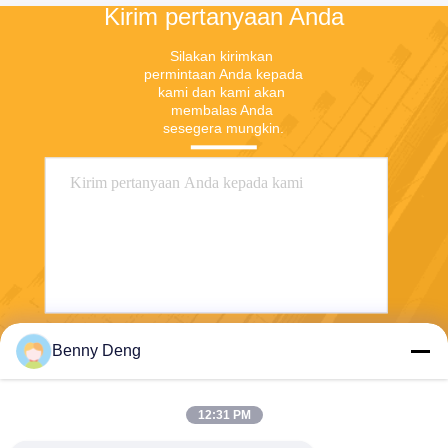
Kirim pertanyaan Anda
Silakan kirimkan 
permintaan Anda kepada 
kami dan kami akan 
membalas Anda 
sesegera mungkin.
Benny Deng
Mengirim
12:31 PM