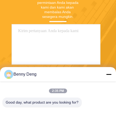
permintaan Anda kepada 
kami dan kami akan 
membalas Anda 
sesegera mungkin.
Benny Deng
Mengirim
2:35 PM
Good day, what product are you looking for?
XIAMEN FLYART METAL SCULPTURE