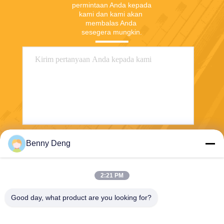
permintaan Anda kepada 
kami dan kami akan 
membalas Anda 
sesegera mungkin.
Benny Deng
Mengirim
2:21 PM
Good day, what product are you looking for?
XIAMEN FLYART METAL SCULPTURE