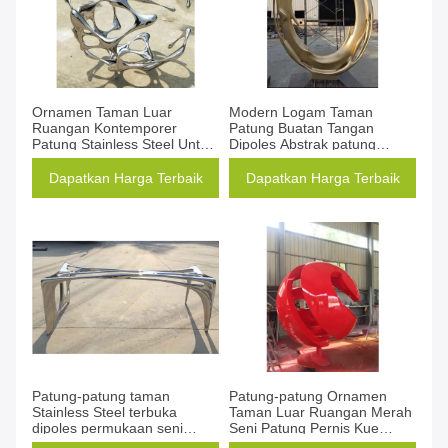
Ornamen Taman Luar
Modern Logam Taman
Ruangan Kontemporer
Patung Buatan Tangan
Patung Stainless Steel Untuk
Dipoles Abstrak patung
Dekorasi Umum
Logam
Dapatkan Harga Terbaik
Dapatkan Harga Terbaik
Patung-patung taman
Patung-patung Ornamen
Stainless Steel terbuka
Taman Luar Ruangan Merah
dipoles permukaan seni
Seni Patung Pernis Kue
logam abstrak
Merah