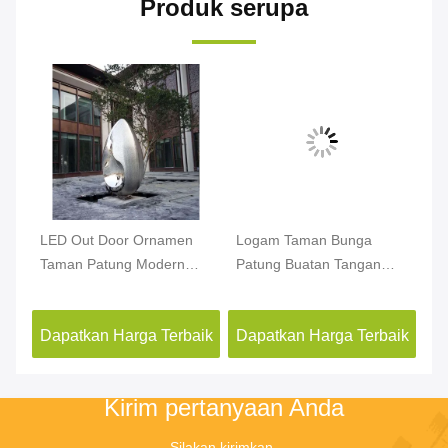
Produk serupa
n
LED Out Door Ornamen
Logam Taman Bunga
Or
Taman Patung Modern
Patung Buatan Tangan
Ru
Stainless Steel Untuk
Dekorasi Dipoles Tinggi
Pa
Dekorasi Taman
1,8 Meter
Un
aik
Dapatkan Harga Terbaik
Dapatkan Harga Terbaik
Da
Kirim pertanyaan Anda
Silakan kirimkan 