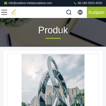
info@outdoor-metalsculpture.com
86-180-5923-4550
Kutipan
Produk