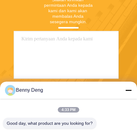
permintaan Anda kepada 
kami dan kami akan 
membalas Anda 
sesegera mungkin.
Benny Deng
Mengirim
4:33 PM
Good day, what product are you looking for?
XIAMEN FLYART METAL SCULPTURE