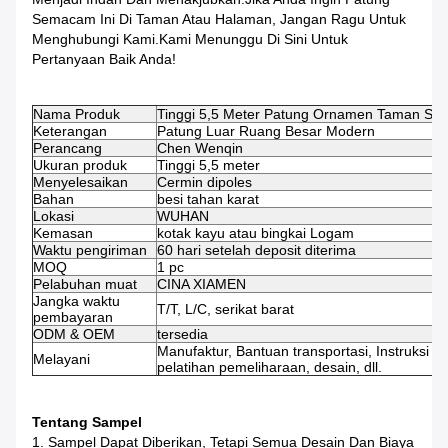
Semacam Ini Di Taman Atau Halaman, Jangan Ragu Untuk
Menghubungi Kami.
Kami Menunggu Di Sini Untuk
Pertanyaan Baik Anda!
Nama Produk
Tinggi 5,5 Meter Patung Ornamen Taman SS 
Keterangan
Patung Luar Ruang Besar Modern
Perancang
Chen Wenqin
Ukuran produk
Tinggi 5,5 meter
Menyelesaikan
Cermin dipoles
Bahan
besi tahan karat
Lokasi
WUHAN
Kemasan
kotak kayu atau bingkai Logam
Waktu pengiriman
60 hari setelah deposit diterima
MOQ
1 pc
Pelabuhan muat
CINA XIAMEN
Jangka waktu
T/T, L/C, serikat barat
pembayaran
ODM & OEM
tersedia
Manufaktur, Bantuan transportasi, Instruksi 
Melayani
pelatihan pemeliharaan, desain, dll.
Tentang Sampel
1. Sampel Dapat Diberikan, Tetapi Semua Desain Dan Biaya