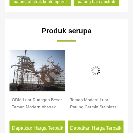
patung abstrak kontemporer
patung baja abstrak
Produk serupa
ODM Luar Ruangan Besar
Taman Modern Luar
Pa
Taman Modern Abstrak
Patung Cermin Stainless
Ko
Patung Logam Dekorasi
Steel Patung Seni Publik
Ab
Plaza
St
aik
Dapatkan Harga Terbaik
Dapatkan Harga Terbaik
Da