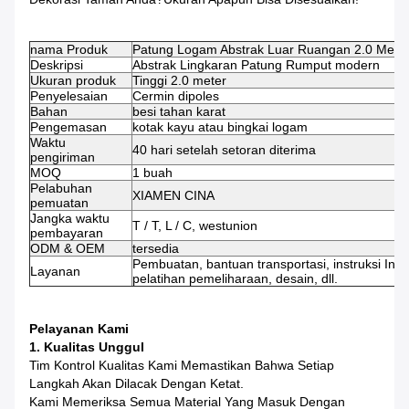
nama Produk
Patung Logam Abstrak Luar Ruangan 2.0 Mete
Deskripsi
Abstrak Lingkaran Patung Rumput modern
Ukuran produk
Tinggi 2.0 meter
Penyelesaian
Cermin dipoles
Bahan
besi tahan karat
Pengemasan
kotak kayu atau bingkai logam
Waktu
40 hari setelah setoran diterima
pengiriman
MOQ
1 buah
Pelabuhan
XIAMEN CINA
pemuatan
Jangka waktu
T / T, L / C, westunion
pembayaran
ODM & OEM
tersedia
Pembuatan, bantuan transportasi, instruksi Insta
Layanan
pelatihan pemeliharaan, desain, dll.
Pelayanan Kami
1. Kualitas Unggul
Tim Kontrol Kualitas Kami Memastikan Bahwa Setiap
Langkah Akan Dilacak Dengan Ketat.
Kami Memeriksa Semua Material Yang Masuk Dengan