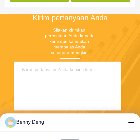
Kirim pertanyaan Anda
Silakan kirimkan 
permintaan Anda kepada 
kami dan kami akan 
membalas Anda 
sesegera mungkin.
Benny Deng
Mengirim