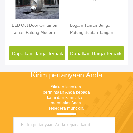
n
LED Out Door Ornamen
Logam Taman Bunga
Or
Taman Patung Modern
Patung Buatan Tangan
Ru
Stainless Steel Untuk
Dekorasi Dipoles Tinggi
Pa
Dekorasi Taman
1,8 Meter
Un
aik
Dapatkan Harga Terbaik
Dapatkan Harga Terbaik
Da
Kirim pertanyaan Anda
Silakan kirimkan 
permintaan Anda kepada 
kami dan kami akan 
membalas Anda 
sesegera mungkin.