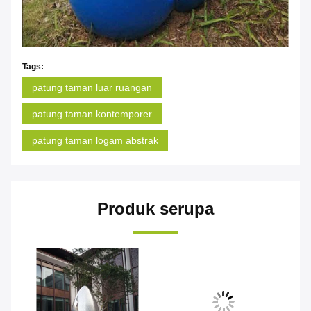
Tags:
patung taman luar ruangan
patung taman kontemporer
patung taman logam abstrak
Produk serupa