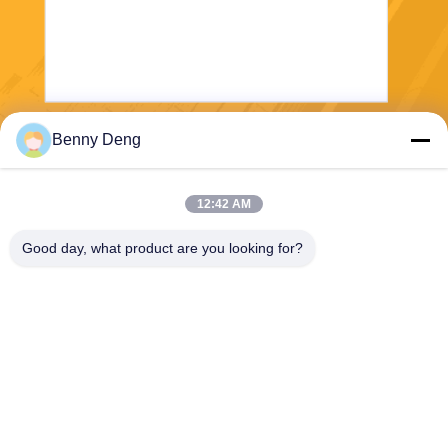
Benny Deng
Mengirim
12:42 AM
Good day, what product are you looking for?
XIAMEN FLYART METAL SCULPTURE
CO.,LTD
info@outdoor-metalsculptur
e.com
86-180-5923-4550
KOTA XINDIAN, KABUPATE