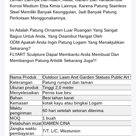
Korosi Medium Etsa Kimia Lainnya. Karena Patung Stainless
Steel Memiliki Banyak Keunggulan, Jadi Banyak Patung
Perkotaan Menggunakannya.
Ini Adalah Patung Ornamen Luar Ruangan Yang Sangat
Bagus Untuk Anda, Yang Disambut Hangat Oleh
ODM.Apakah Anda Ingin Patung Logam Yang Menakjubkan
Sekarang?
FLYART Sculpture Dapat Membantu Anda Membuat Dan
Membangun Patung Artistik Sekarang Juga!!!
Nama Produk
Outdoor Lawn And Garden Statues Public Art Scu
Keterangan
Patung rumput dan taman
Ukuran produk
Tinggi 2,0 meter
Menyelesaikan
Pernis kue biru
Bahan
Besi tahan karat
Kemasan
kotak kayu atau bingkai Logam
Waktu
60 hari setelah setoran diterima
pengiriman
MOQ
1 buah
Pelabuhan muat
XIAMEN CINA
Jangka waktu
T/T, L/C, Westunion
pembayaran