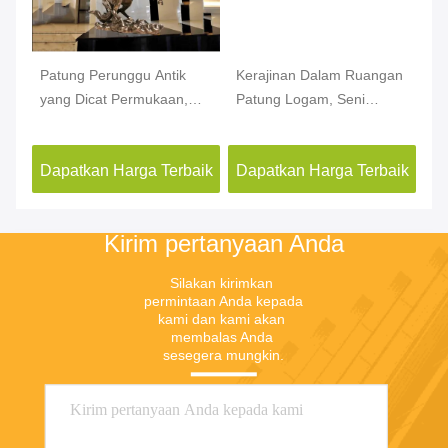
Patung Perunggu Antik
Kerajinan Dalam Ruangan
Pa
yang Dicat Permukaan,
Patung Logam, Seni
Ti
Dekorasi Patung Logam
Abstrak Patung Logam
Di
Dalam Ruangan
Dekorasi Rumah
Te
aik
Dapatkan Harga Terbaik
Dapatkan Harga Terbaik
Da
Kirim pertanyaan Anda
Silakan kirimkan 
permintaan Anda kepada 
kami dan kami akan 
membalas Anda 
sesegera mungkin.