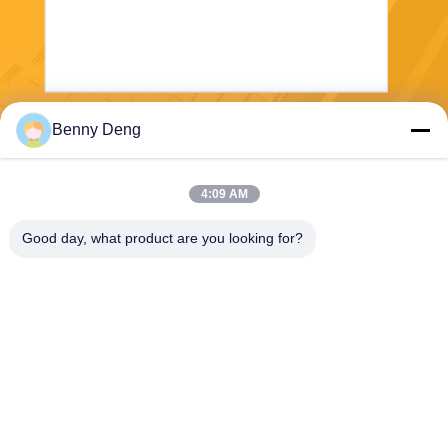
Benny Deng
Mengirim
4:09 AM
Good day, what product are you looking for?
XIAMEN FLYART METAL SCULPTURE
CO.,LTD
info@outdoor-metalsculptur
e.com
86-180-5923-4550
KOTA XINDIAN, KABUPATE
N XIANGAN, CINA