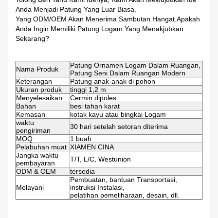
Anda Menjadi Patung Yang Luar Biasa.
Yang ODM/OEM Akan Menerima Sambutan Hangat.Apakah
Anda Ingin Memiliki Patung Logam Yang Menakjubkan
Sekarang?
Patung Ornamen Logam Dalam Ruangan,
Nama Produk
Patung Seni Dalam Ruangan Modern
Keterangan
Patung anak-anak di pohon
Ukuran produk
tinggi 1,2 m
Menyelesaikan
Cermin dipoles
Bahan
besi tahan karat
Kemasan
kotak kayu atau bingkai Logam
waktu
30 hari setelah setoran diterima
pengiriman
MOQ
1 buah
Pelabuhan muat
XIAMEN CINA
Jangka waktu
T/T, L/C, Westunion
pembayaran
ODM & OEM
tersedia
Pembuatan, bantuan Transportasi,
Melayani
instruksi Instalasi,
pelatihan pemeliharaan, desain, dll.