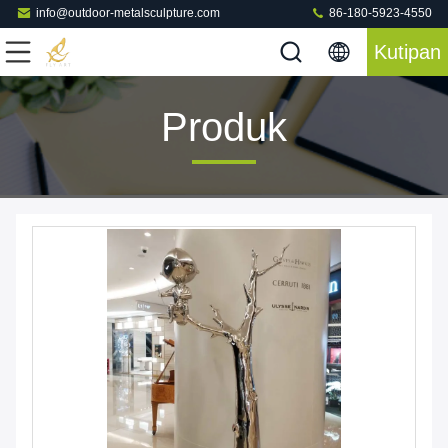
info@outdoor-metalsculpture.com
86-180-5923-4550
Kutipan
Produk